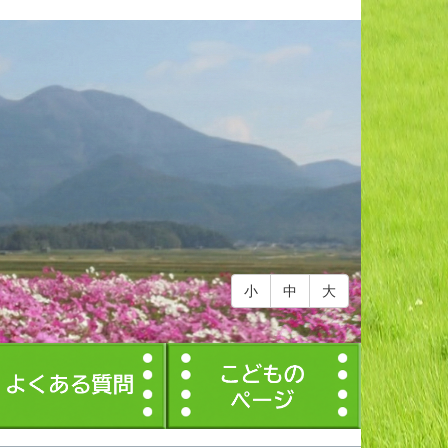
小
中
大